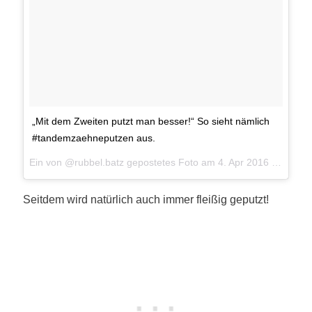
„Mit dem Zweiten putzt man besser!“ So sieht nämlich
#tandemzaehneputzen aus.
Ein von @rubbel.batz gepostetes Foto am
4. Apr 2016 um 22:40 Uhr
Seitdem wird natürlich auch immer fleißig geputzt!