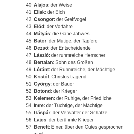
Alajos
: der Weise
Ellak
: der Elch
Csongor
: der Greifvogel
Elöd
: der Vorfahre
Mátyás
: die Gabe Jahwes
Bator
: der Mutige, der Tapfere
Dezsö
: der Entscheidende
László
: der ruhmreiche Herrscher
Bertalan
: Sohn des Großen
Lóránt
: der Ruhmreiche, der Mächtige
Kristóf
: Christus tragend
György
: der Bauer
Botond
: der Krieger
Kelemen
: der Ruhige, der Friedliche
Imre
: der Tüchtige, der Mächtige
Gáspár
: der Verwalter der Schätze
Lajos
: der berühmte Krieger
Benett
: Einer, über den Gutes gesprochen
wird