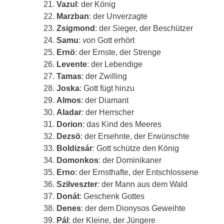
Vazul
: der König
Marzban
: der Unverzagte
Zsigmond
: der Sieger, der Beschützer
Samu
: von Gott erhört
Ernö
: der Ernste, der Strenge
Levente
: der Lebendige
Tamas
: der Zwilling
Joska
: Gott fügt hinzu
Almos
: der Diamant
Aladar
: der Herrscher
Dorion
: das Kind des Meeres
Dezsö
: der Ersehnte, der Erwünschte
Boldizsár
: Gott schütze den König
Domonkos
: der Dominikaner
Erno
: der Ernsthafte, der Entschlossene
Szilveszter
: der Mann aus dem Wald
Donát
: Geschenk Gottes
Denes
: der dem Dionysos Geweihte
Pál
: der Kleine, der Jüngere