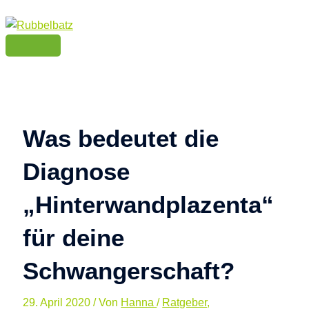
Hauptmenü
Zum
Hier
Name
E-
Website
S
Inhalt
eingeben…
Mail-
u
springen
Adresse
c
h
e
n
Was bedeutet die
n
Diagnose
a
c
„Hinterwandplazenta“
h
für deine
:
Schwangerschaft?
29. April 2020
/ Von
Hanna
/
Ratgeber
,