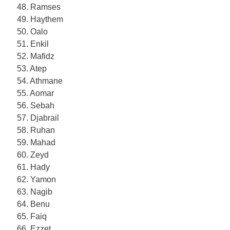
48. Ramses
49. Haythem
50. Oalo
51. Enkil
52. Mafidz
53. Atep
54. Athmane
55. Aomar
56. Sebah
57. Djabrail
58. Ruhan
59. Mahad
60. Zeyd
61. Hady
62. Yamon
63. Nagib
64. Benu
65. Faiq
66. Ezzet