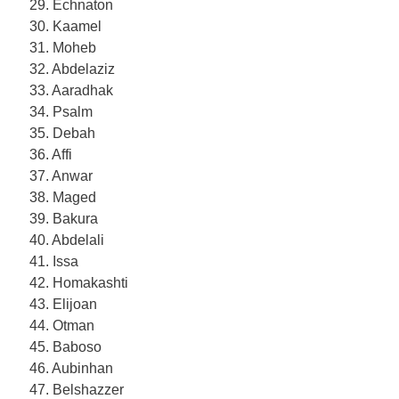
29. Echnaton
30. Kaamel
31. Moheb
32. Abdelaziz
33. Aaradhak
34. Psalm
35. Debah
36. Affi
37. Anwar
38. Maged
39. Bakura
40. Abdelali
41. Issa
42. Homakashti
43. Elijoan
44. Otman
45. Baboso
46. Aubinhan
47. Belshazzer