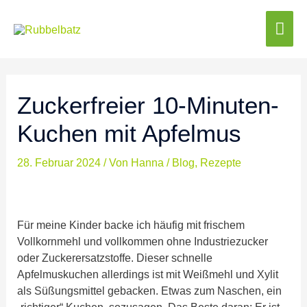
Hau
Minuten
Minuten
Minuten
Zuckerfreier 10-Minuten-
Kuchen mit Apfelmus
28. Februar 2024
/ Von
Hanna
/
Blog
,
Rezepte
Für meine Kinder backe ich häufig mit frischem
Vollkornmehl und vollkommen ohne Industriezucker
oder Zuckerersatzstoffe. Dieser schnelle
Apfelmuskuchen allerdings ist mit Weißmehl und Xylit
als Süßungsmittel gebacken. Etwas zum Naschen, ein
„richtiger“ Kuchen, sozusagen. Das Beste daran: Er ist