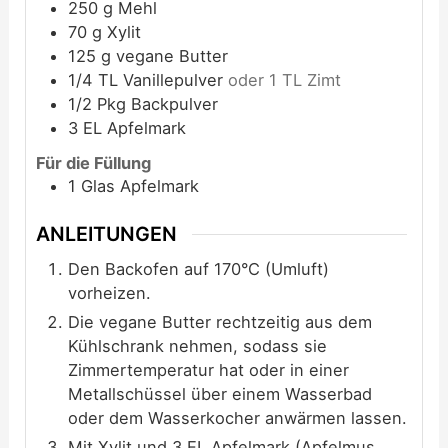
250
g
Mehl
70
g
Xylit
125
g
vegane Butter
1/4
TL
Vanillepulver
oder 1 TL Zimt
1/2
Pkg
Backpulver
3
EL
Apfelmark
Für die Füllung
1
Glas
Apfelmark
ANLEITUNGEN
Den Backofen auf 170°C (Umluft)
vorheizen.
Die vegane Butter rechtzeitig aus dem
Kühlschrank nehmen, sodass sie
Zimmertemperatur hat oder in einer
Metallschüssel über einem Wasserbad
oder dem Wasserkocher anwärmen lassen.
Mit Xylit und 3 EL Apfelmark (Apfelmus