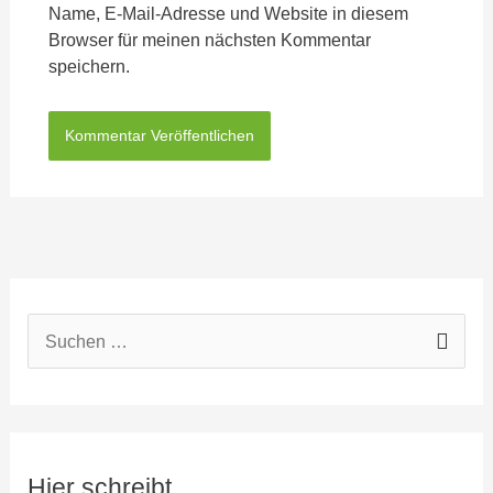
Name, E-Mail-Adresse und Website in diesem
Browser für meinen nächsten Kommentar
speichern.
S
u
c
h
Hier schreibt
e